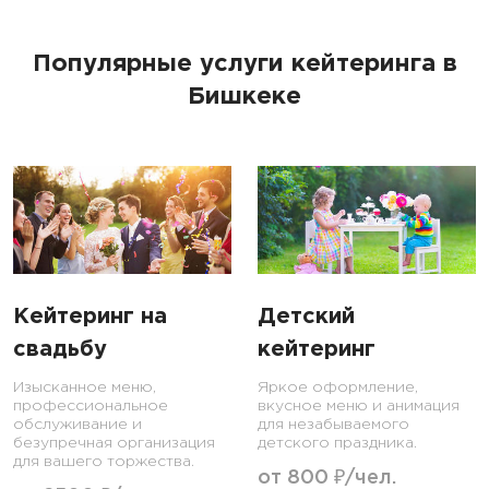
Популярные услуги кейтеринга в
Бишкеке
Кейтеринг на
Детский
свадьбу
кейтеринг
Изысканное меню,
Яркое оформление,
профессиональное
вкусное меню и анимация
обслуживание и
для незабываемого
безупречная организация
детского праздника.
для вашего торжества.
от 800 ₽/чел.