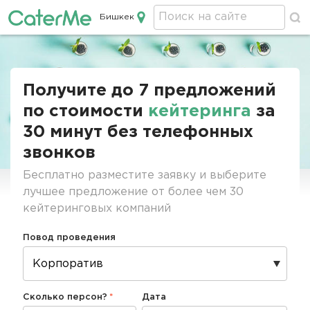
Бишкек
Кейтеринг в Бишкеке
Строка
навигации
Получите до 7 предложений
по стоимости
кейтеринга
за
30 минут без телефонных
звонков
Бесплатно разместите заявку и выберите
лучшее предложение от более чем 30
кейтеринговых компаний
Повод проведения
Сколько персон?
Дата